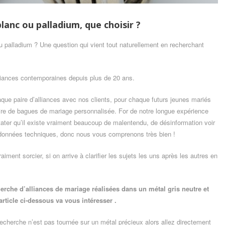
blanc ou palladium, que choisir ?
u palladium ? Une question qui vient tout naturellement en recherchant
iances contemporaines depuis plus de 20 ans.
aque paire d’alliances avec nos clients, pour chaque futurs jeunes mariés
re de bagues de mariage personnalisée. For de notre longue expérience
ter qu’il existe vraiment beaucoup de malentendu, de désinformation voir
 données techniques, donc nous vous comprenons très bien !
aiment sorcier, si on arrive à clarifier les sujets les uns après les autres en
herche d’alliances de mariage réalisées dans un métal gris neutre et
article ci-dessous va vous intéresser .
recherche n’est pas tournée sur un métal précieux alors allez directement