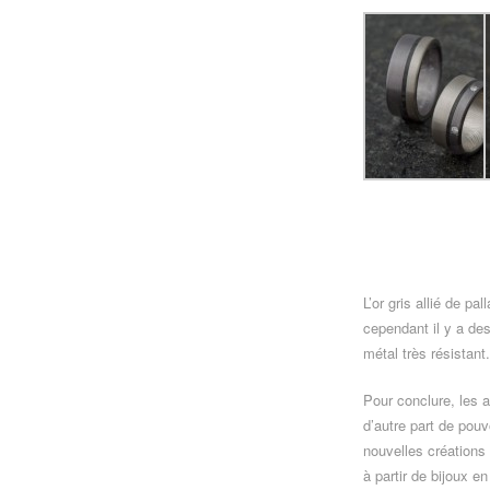
L’or gris allié de p
cependant il y a de
métal très résistant.
Pour conclure, les 
d’autre part de pouv
nouvelles créations 
à partir de bijoux en