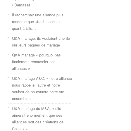
/ Damassé
Il recherchait une alliance plus
moderne que «traditionnelle»,
quant à Elle…
Q&A mariage, ils voulaient une île
sur leurs bagues de mariage
Q&A mariage « pourquoi pas
finalement renouveler nos
alliances »
Q&A mariage A&C, « notre alliance
nous rappelle l’autre et notre
souhait de poursuivre notre vie
ensemble »
Q&A mariage de M&A, « elle
aimerait énormément que ses
alliances soit des créations de
Cbijoux »