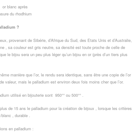
or blanc après
usure du rhodhium
alladium ?
eux, provenant de Sibérie, d’Afrique du Sud, des Etats Unis et d’Australie,
tine , sa couleur est gris neutre, sa densité est toute proche de celle de
 que le bijou sera un peu plus léger qu’un bijou en or (près d’un tiers plus
a même manière que l’or, le rendu sera identique, sans être une copie de l’or
 de valeur, mais le palladium est environ deux fois moins cher que l’or.
adium utilisé en bijouterie sont 950°° ou 500°° .
plus de 15 ans le palladium pour la création de bijoux , lorsque les critères
/blanc , durable .
ions en palladium :