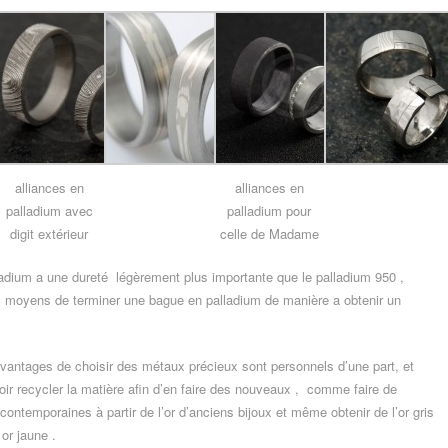
alliances en
alliances en
palladium avec
palladium pour
digit extérieur
celle de Madame
alladium a une dureté légèrement plus importante que le palladium 950 ,
s moyens de terminer une bague en palladium de manière a obtenir un
avantages de choisir des métaux précieux sont personnels d’une part, et
oir recycler la matière afin d’en faire des nouveaux , comme faire de
contemporaines à partir de l’or d’anciens bijoux et même obtenir de l’or gris
 or jaune .