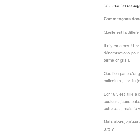
ici :
création de ba
Commençons donc pa
Quelle est la différen
Il n’y en a pas ! L’
dénominations pour u
terme or gris ).
Que l’on parle d’or 
palladium , l’or fin (
L’or 18K est allié à
couleur , jaune pâle,
pétrole… ) mais je vo
Mais alors, qu’est 
375 ?