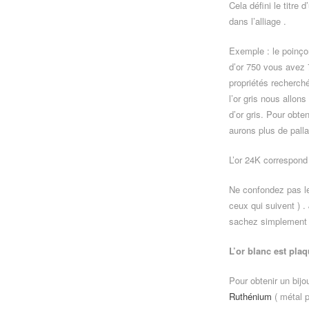
Cela défini le titre 
dans l’alliage .
Exemple : le poinço
d’or 750 vous avez 7,
propriétés recherché
l’or gris nous allons
d’or gris. Pour obten
aurons plus de pall
L’or 24K correspond 
Ne confondez pas le
ceux qui suivent ) .
sachez simplement q
L’or blanc est pla
Pour obtenir un bijou
Ruthénium
( métal p