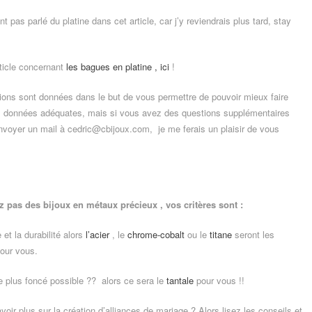
t pas parlé du platine dans cet article, car j’y reviendrais plus tard, stay
article concernant
les bagues en platine , ici
!
ions sont données dans le but de vous permettre de pouvoir mieux faire
es données adéquates, mais si vous avez des questions supplémentaires
nvoyer un mail à cedric@cbijoux.com, je me ferais un plaisir de vous
 pas des bijoux en métaux précieux , vos critères sont :
 et la durabilité alors
l’acier
, le
chrome-cobalt
ou le
titane
seront les
pour vous.
le plus foncé possible ?? alors ce sera le
tantale
pour vous !!
oir plus sur la création d’alliances de mariage ? Alors lisez les conseils et