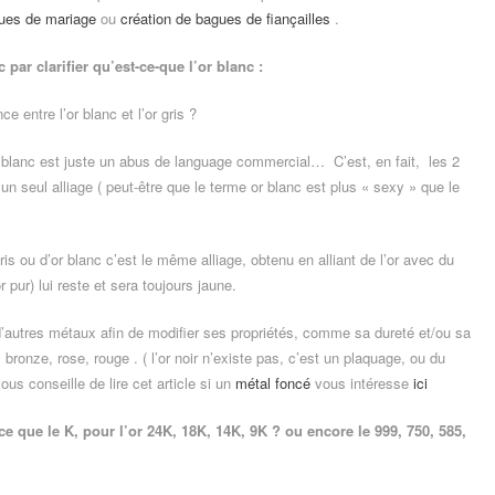
gues de mariage
ou
création de bagues de fiançailles
.
r clarifier qu’est-ce-que l’or blanc :
ce entre l’or blanc et l’or gris ?
or blanc est juste un abus de language commercial… C’est, en fait, les 2
n seul alliage ( peut-être que le terme or blanc est plus « sexy » que le
gris ou d’or blanc c’est le même alliage, obtenu en alliant de l’or avec du
or pur) lui reste et sera toujours jaune.
 d’autres métaux afin de modifier ses propriétés, comme sa dureté et/ou sa
 bronze, rose, rouge . ( l’or noir n’existe pas, c’est un plaquage, ou du
us conseille de lire cet article si un
métal foncé
vous intéresse
ici
ce que le K, pour l’or 24K, 18K, 14K, 9K ? ou encore le 999, 750, 585,