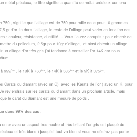
d’un métal précieux, le titre signifie la quantité de métal précieux contenu
n 750 , signifie que l’alliage est de 750 pour mille donc pour 10 grammes
5 gr d’or fin dans l’alliage, le reste de l’alliage peut varier en fonction des
es : couleur, résistance, ductilité … Vous l’aurez compris : pour obtenir de
 mettre du palladium, 2.5gr pour 10gr d’alliage, et ainsi obtenir un alliage
ir un alliage d’or très gris j’ai tendance à conseiller l’or 14K car nous
adium .
à 999/°° , le 18K à 750/°°, le 14K à 585/°° et le 9K à 375/°°.
s Carats du diamant (avec un C) avec les Karats de l’or ( avec un K, pour
 Je reviendrais sur les carats du diamant dans un prochain article, mais
ue le carat du diamant est une mesure de poids .
qué dans 99% des cas .
 en or avec un aspect très neutre et très brillant l’or gris est plaqué de
récieux et très blanc ) jusqu’ici tout va bien si vous ne désirez pas porter