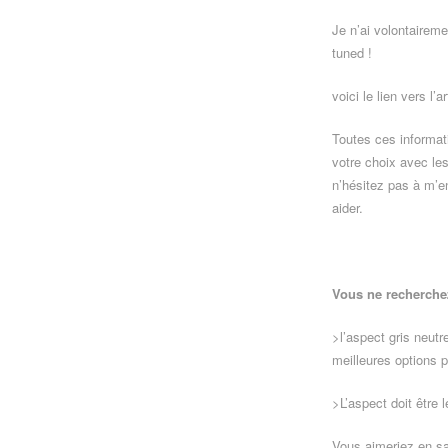
Je n’ai volontairemen
tuned !
voici le lien vers l’
Toutes ces informat
votre choix avec l
n’hésitez pas à m’e
aider.
Vous ne recherchez
>l’aspect gris neutre
meilleures options 
>L’aspect doit être 
Vous aimeriez en sav