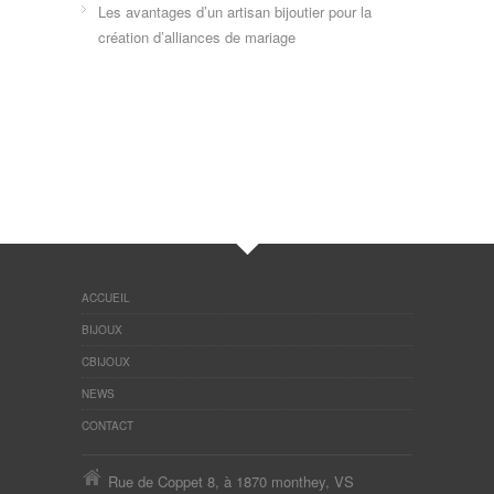
Les avantages d’un artisan bijoutier pour la
création d’alliances de mariage
ACCUEIL
BIJOUX
CBIJOUX
NEWS
CONTACT
Rue de Coppet 8, à 1870 monthey, VS