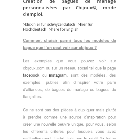
Création de bagues de mariage
personnalisées par Cbijoux©, mode
d’emploi.
>klick hier für schwyzerdütsch >
hier für
Hochdeutsch
>here for English
Comment choisir parmi tous les modèles de
bague que l’on peut voir sur cbijoux ?
Les exemples que vous pouvez voir sur
cbijoux.com ou sur un réseau social tel que la page
facebook
ou
instagram
, sont des modèles, des
exemples, publiés afin d’inspirer votre paire
d’alliances, de bagues de mariage ou bagues de
fiançailles.
Ce ne sont pas des pièces à dupliquer mais plutôt
à prendre comme une source d’inspiration pour
créer une nouvelle oeuvre unique, pour vous, selon
les différents critères pour lesquels vous avez
particulièrement flashé, tels que le profil (la forme