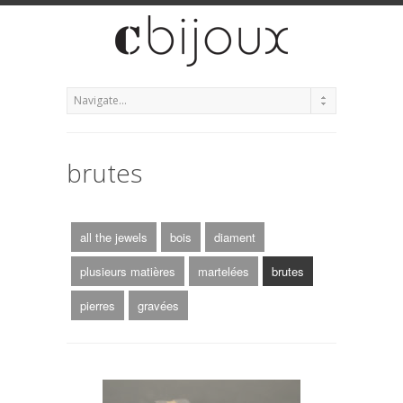
brutes
all the jewels
bois
diament
plusieurs matières
martelées
brutes
pierres
gravées