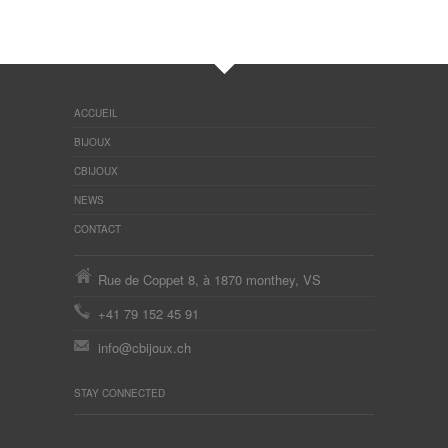
ACCUEIL
BIJOUX
CBIJOUX
NEWS
CONTACT
Rue de Coppet 8, à 1870 monthey, VS
+41 79 152 45 91
info@cbijoux.ch
STAY CONNECTED