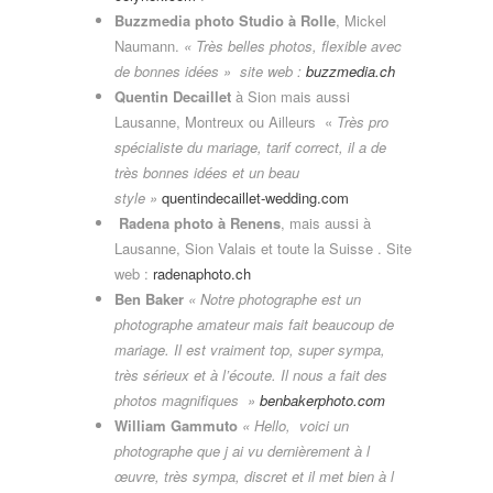
Buzzmedia photo Studio à Rolle
, Mickel
Naumann.
« Très belles photos, flexible avec
de bonnes idées » site web :
buzzmedia.ch
Quentin Decaillet
à Sion mais aussi
Lausanne, Montreux ou Ailleurs «
Très pro
spécialiste du mariage, tarif correct, il a de
très bonnes idées et un beau
style »
quentindecaillet-wedding.com
Radena photo à Renens
, mais aussi à
Lausanne, Sion Valais et toute la Suisse . Site
web :
radenaphoto.ch
Ben Baker
« Notre photographe est un
photographe amateur mais fait beaucoup de
mariage. Il est vraiment top, super sympa,
très sérieux et à l’écoute. Il nous a fait des
photos magnifiques »
benbakerphoto.com
William Gammuto
« Hello, voici un
photographe que j ai vu dernièrement à l
œuvre, très sympa, discret et il met bien à l