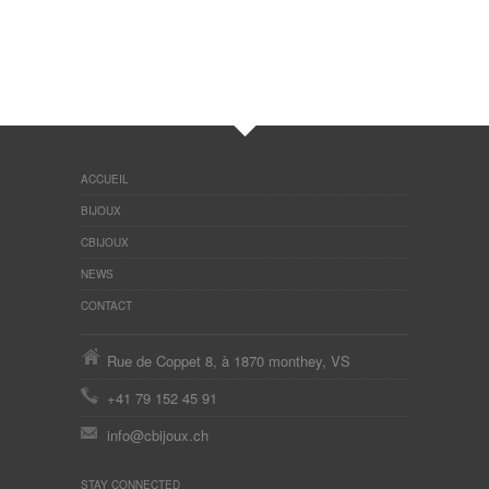
ACCUEIL
BIJOUX
CBIJOUX
NEWS
CONTACT
Rue de Coppet 8, à 1870 monthey, VS
+41 79 152 45 91
info@cbijoux.ch
STAY CONNECTED