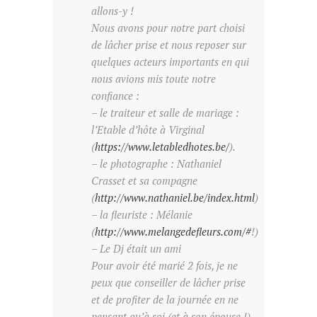
allons-y !
Nous avons pour notre part choisi
de lâcher prise et nous reposer sur
quelques acteurs importants en qui
nous avions mis toute notre
confiance :
– le traiteur et salle de mariage :
l’Etable d’hôte à Virginal
(
https://www.letabledhotes.be/
).
– le photographe : Nathaniel
Crasset et sa compagne
(
http://www.nathaniel.be/index.html
)
– la fleuriste : Mélanie
(
http://www.melangedefleurs.com/#
!)
– Le Dj était un ami
Pour avoir été marié 2 fois, je ne
peux que conseiller de lâcher prise
et de profiter de la journée en ne
pensant qu’à soi (et à son épouse !)