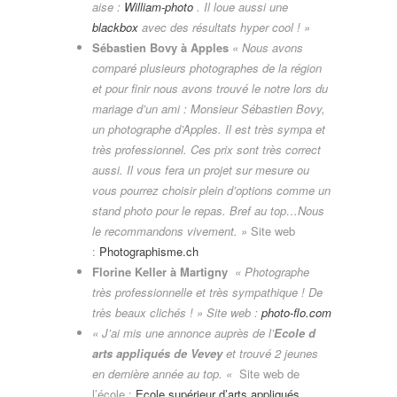
aise :
William-photo
.
Il loue aussi une
blackbox
avec des résultats hyper cool ! »
Sébastien Bovy à Apples
« Nous avons
comparé plusieurs photographes de la région
et pour finir nous avons trouvé le notre lors du
mariage d’un ami : Monsieur Sébastien Bovy,
u
n photographe d’Apples.
Il est très sympa et
très professionnel. Ces prix sont très correct
aussi. Il vous fera un projet sur mesure ou
vous pourrez choisir plein d’options comme un
stand photo pour le repas. Bref au top…Nous
le recommandons vivement. »
Site web
:
Photographisme.ch
Florine Keller à Martigny
« Photographe
très professionnelle et très sympathique ! De
très beaux clichés ! » Site web :
photo-flo.com
« J’ai mis une annonce auprès de l’
Ecole d
arts appliqués de Vevey
et trouvé 2 jeunes
en dernière année au top. «
Site web de
l’école :
Ecole supérieur d’arts appliqués