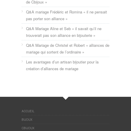
de Cbijoux »
Q&A mariage Frédéric et Romina « il ne pensait
pas porter son alliance »
Q&A Mariage Aline et Seb « il savait qu’il ne
trouverait pas son alliance en bijouterie »
Q&A Mariage de Christel et Robert « alliances de
mariage qui sortent de l’ordinaire »
Les avantages d’un artisan bijoutier pour la
création d’alliances de mariage
ACCUEIL
BIJOUX
CBIJOUX