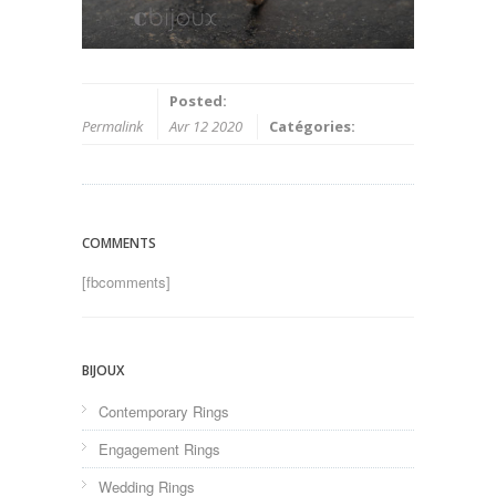
Posted:
Permalink
Avr 12 2020
Catégories:
COMMENTS
[fbcomments]
BIJOUX
Contemporary Rings
Engagement Rings
Wedding Rings