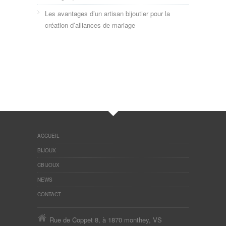
Les avantages d’un artisan bijoutier pour la
création d’alliances de mariage
ACCUEIL
BIJOUX
CBIJOUX
NEWS
CONTACT
Rue de Coppet 8, à 1870 monthey, VS