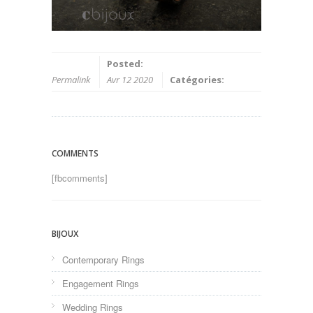
Posted:
Permalink
Avr 12 2020
Catégories:
COMMENTS
[fbcomments]
BIJOUX
Contemporary Rings
Engagement Rings
Wedding Rings