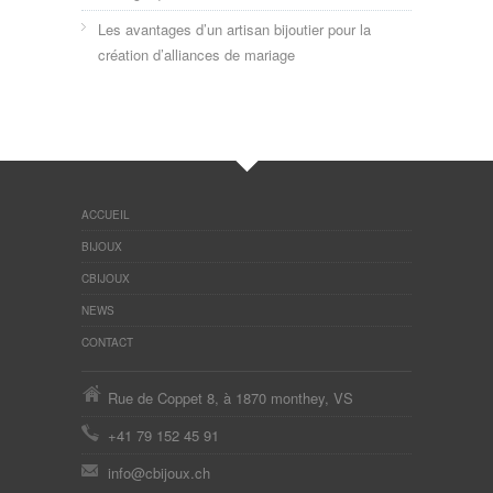
Les avantages d’un artisan bijoutier pour la
création d’alliances de mariage
ACCUEIL
BIJOUX
CBIJOUX
NEWS
CONTACT
Rue de Coppet 8, à 1870 monthey, VS
+41 79 152 45 91
info@cbijoux.ch