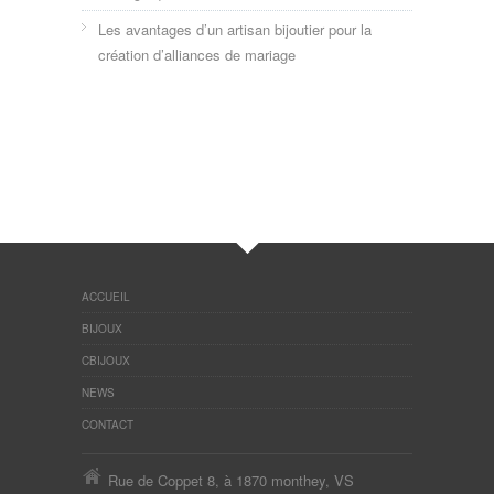
Les avantages d’un artisan bijoutier pour la
création d’alliances de mariage
ACCUEIL
BIJOUX
CBIJOUX
NEWS
CONTACT
Rue de Coppet 8, à 1870 monthey, VS