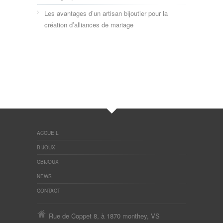
Les avantages d’un artisan bijoutier pour la
création d’alliances de mariage
ACCUEIL
BIJOUX
CBIJOUX
NEWS
CONTACT
Rue de Coppet 8, à 1870 monthey, VS