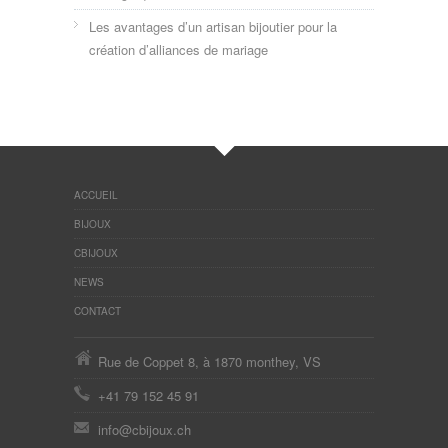
Les avantages d’un artisan bijoutier pour la
création d’alliances de mariage
ACCUEIL
BIJOUX
CBIJOUX
NEWS
CONTACT
Rue de Coppet 8, à 1870 monthey, VS
+41 79 152 45 91
info@cbijoux.ch