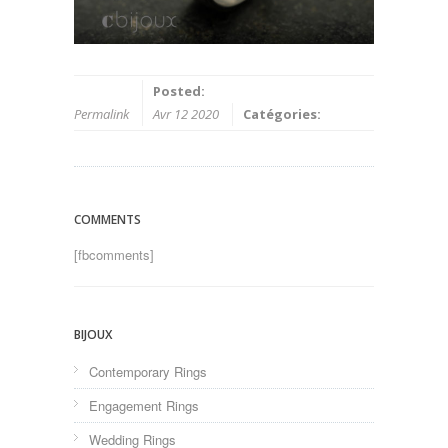
Posted:
Permalink
Avr 12 2020
Catégories:
COMMENTS
[fbcomments]
BIJOUX
Contemporary Rings
Engagement Rings
Wedding Rings