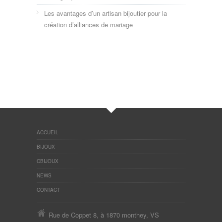
Les avantages d’un artisan bijoutier pour la
création d’alliances de mariage
ACCUEIL
BIJOUX
CBIJOUX
NEWS
CONTACT
Rue de Coppet 8, à 1870 monthey, VS