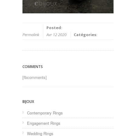
Posted:
Permalink
Avr 12 2020
Catégories:
COMMENTS
[fbcomments]
BIJOUX
Contemporary Rings
Engagement Rings
Wedding Rings