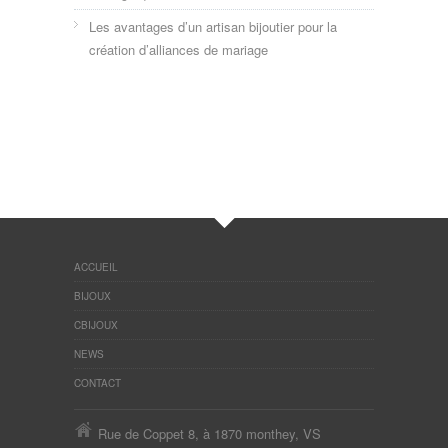
Les avantages d’un artisan bijoutier pour la
création d’alliances de mariage
ACCUEIL
BIJOUX
CBIJOUX
NEWS
CONTACT
Rue de Coppet 8, à 1870 monthey, VS