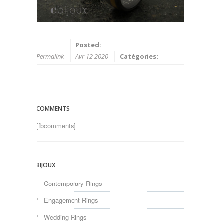
Posted:
Permalink
Avr 12 2020
Catégories:
COMMENTS
[fbcomments]
BIJOUX
Contemporary Rings
Engagement Rings
Wedding Rings