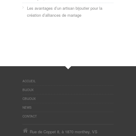
Les avantages d’un artisan bijoutier pour la
création d’alliances de mariage
ACCUEIL
BIJOUX
CBIJOUX
NEWS
CONTACT
Rue de Coppet 8, à 1870 monthey, VS