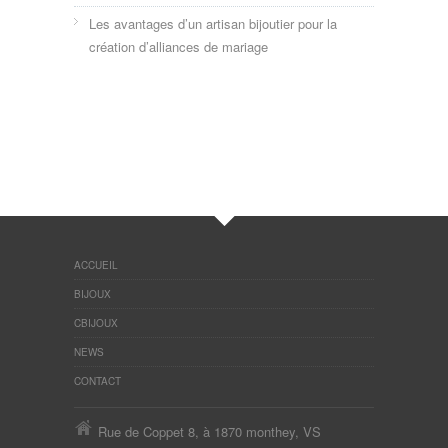
Les avantages d’un artisan bijoutier pour la
création d’alliances de mariage
ACCUEIL
BIJOUX
CBIJOUX
NEWS
CONTACT
Rue de Coppet 8, à 1870 monthey, VS