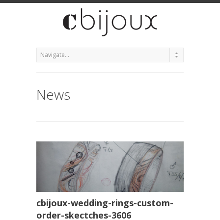
News
cbijoux-wedding-rings-custom-
order-skectches-3606