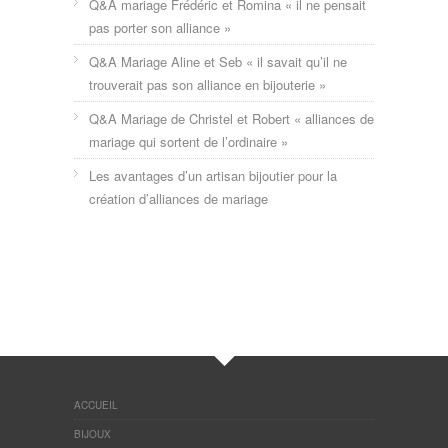
Q&A mariage Frédéric et Romina « il ne pensait
pas porter son alliance »
Q&A Mariage Aline et Seb « il savait qu’il ne
trouverait pas son alliance en bijouterie »
Q&A Mariage de Christel et Robert « alliances de
mariage qui sortent de l’ordinaire »
Les avantages d’un artisan bijoutier pour la
création d’alliances de mariage
ACCUEIL
BIJOUX