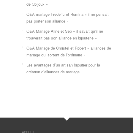
de Cbijoux »
Q&A mariage Frédéric et Romina « il ne pensait
pas porter son alliance »
Q&A Mariage Aline et Seb « il savait qu’il ne
trouverait pas son alliance en bijouterie »
Q&A Mariage de Christel et Robert « alliances de
mariage qui sortent de l’ordinaire »
Les avantages d’un artisan bijoutier pour la
création d’alliances de mariage
ACCUEIL