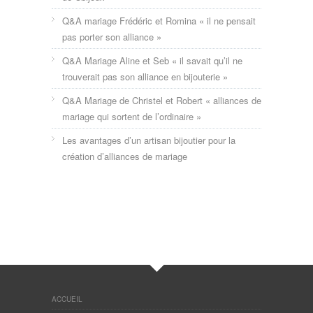
Q&A mariage Frédéric et Romina « il ne pensait
pas porter son alliance »
Q&A Mariage Aline et Seb « il savait qu’il ne
trouverait pas son alliance en bijouterie »
Q&A Mariage de Christel et Robert « alliances de
mariage qui sortent de l’ordinaire »
Les avantages d’un artisan bijoutier pour la
création d’alliances de mariage
ACCUEIL