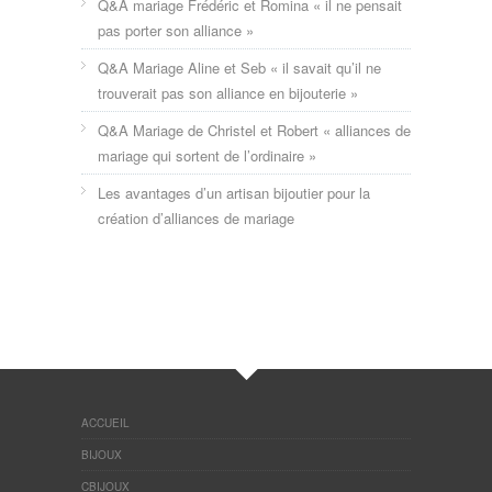
Q&A mariage Frédéric et Romina « il ne pensait
pas porter son alliance »
Q&A Mariage Aline et Seb « il savait qu’il ne
trouverait pas son alliance en bijouterie »
Q&A Mariage de Christel et Robert « alliances de
mariage qui sortent de l’ordinaire »
Les avantages d’un artisan bijoutier pour la
création d’alliances de mariage
ACCUEIL
BIJOUX
CBIJOUX