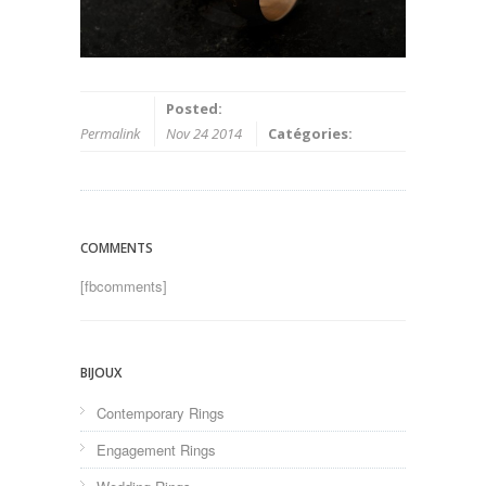
Posted:
Permalink
Nov 24 2014
Catégories:
COMMENTS
[fbcomments]
BIJOUX
Contemporary Rings
Engagement Rings