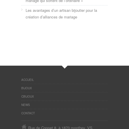
mariage qui sortent de l’ordinaire »
Les avantages d’un artisan bijoutier pour la
création d’alliances de mariage
ACCUEIL
BIJOUX
CBIJOUX
NEWS
CONTACT
Rue de Coppet 8, à 1870 monthey, VS