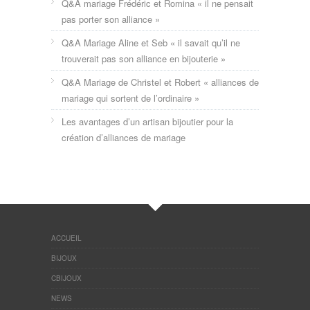
Q&A mariage Frédéric et Romina « il ne pensait
pas porter son alliance »
Q&A Mariage Aline et Seb « il savait qu’il ne
trouverait pas son alliance en bijouterie »
Q&A Mariage de Christel et Robert « alliances de
mariage qui sortent de l’ordinaire »
Les avantages d’un artisan bijoutier pour la
création d’alliances de mariage
ACCUEIL
BIJOUX
CBIJOUX
NEWS