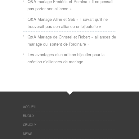
Q&A mariage Frédéric et Romina « il ne pensait
pas porter son alliance »
Q&A Mariage Aline et Seb « il savait qu’il ne
trouverait pas son alliance en bijouterie »
Q&A Mariage de Christel et Robert « alliances de
mariage qui sortent de l’ordinaire »
Les avantages d’un artisan bijoutier pour la
création d’alliances de mariage
ACCUEIL
BIJOUX
CBIJOUX
NEWS