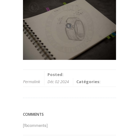
Posted:
Permalink
Déc 02 2024
Catégories:
COMMENTS
[fbcomments]