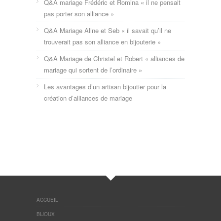
Q&A mariage Frédéric et Romina « il ne pensait
pas porter son alliance »
Q&A Mariage Aline et Seb « il savait qu’il ne
trouverait pas son alliance en bijouterie »
Q&A Mariage de Christel et Robert « alliances de
mariage qui sortent de l’ordinaire »
Les avantages d’un artisan bijoutier pour la
création d’alliances de mariage
ACCUEIL
BIJOUX