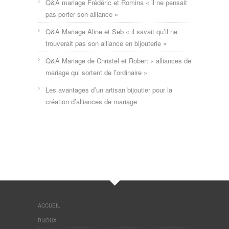
Q&A mariage Frédéric et Romina « il ne pensait
pas porter son alliance »
Q&A Mariage Aline et Seb « il savait qu’il ne
trouverait pas son alliance en bijouterie »
Q&A Mariage de Christel et Robert « alliances de
mariage qui sortent de l’ordinaire »
Les avantages d’un artisan bijoutier pour la
création d’alliances de mariage
ACCUEIL
BIJOUX