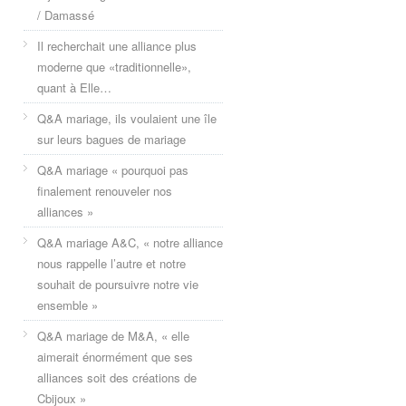
/ Damassé
Il recherchait une alliance plus
moderne que «traditionnelle»,
quant à Elle…
Q&A mariage, ils voulaient une île
sur leurs bagues de mariage
Q&A mariage « pourquoi pas
finalement renouveler nos
alliances »
Q&A mariage A&C, « notre alliance
nous rappelle l’autre et notre
souhait de poursuivre notre vie
ensemble »
Q&A mariage de M&A, « elle
aimerait énormément que ses
alliances soit des créations de
Cbijoux »