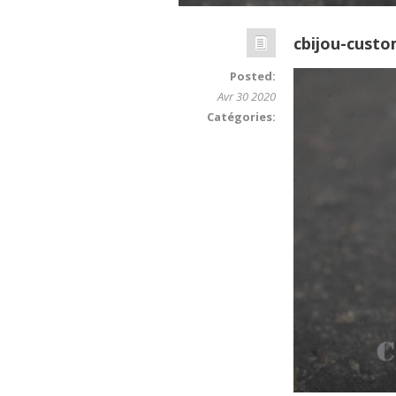
cbijou-cust
Posted:
Avr 30 2020
Catégories: