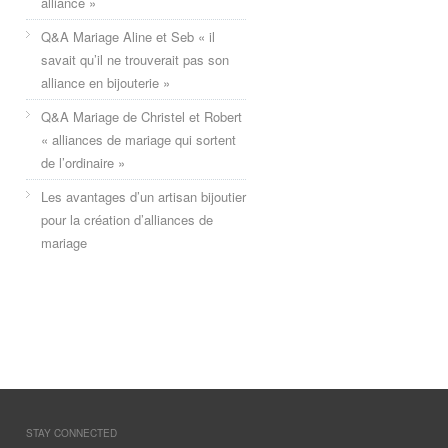
alliance »
Q&A Mariage Aline et Seb « il
savait qu’il ne trouverait pas son
alliance en bijouterie »
Q&A Mariage de Christel et Robert
« alliances de mariage qui sortent
de l’ordinaire »
Les avantages d’un artisan bijoutier
pour la création d’alliances de
mariage
STAY CONNECTED