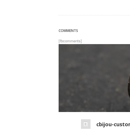
COMMENTS
[fbcomments]
cbijou-cust