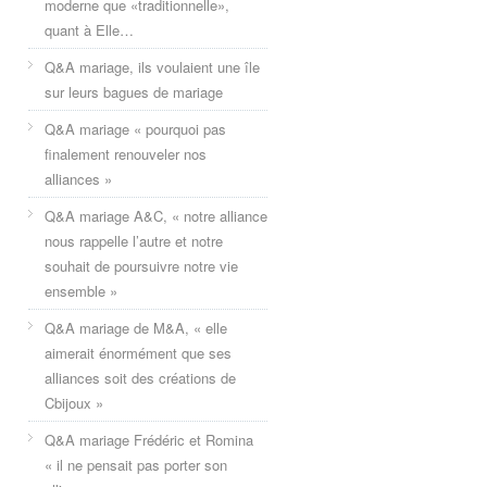
moderne que «traditionnelle»,
quant à Elle…
Q&A mariage, ils voulaient une île
sur leurs bagues de mariage
Q&A mariage « pourquoi pas
finalement renouveler nos
alliances »
Q&A mariage A&C, « notre alliance
nous rappelle l’autre et notre
souhait de poursuivre notre vie
ensemble »
Q&A mariage de M&A, « elle
aimerait énormément que ses
alliances soit des créations de
Cbijoux »
Q&A mariage Frédéric et Romina
« il ne pensait pas porter son