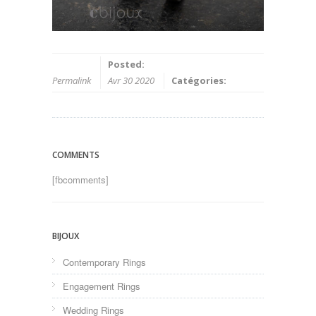
Posted:
Permalink
Avr 30 2020
Catégories:
COMMENTS
[fbcomments]
BIJOUX
Contemporary Rings
Engagement Rings
Wedding Rings