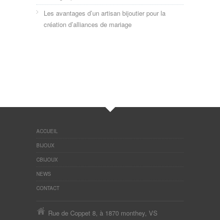
Les avantages d’un artisan bijoutier pour la
création d’alliances de mariage
ACCUEIL
BIJOUX
CBIJOUX
NEWS
CONTACT
Rue de Coppet 8, à 1870 monthey, VS