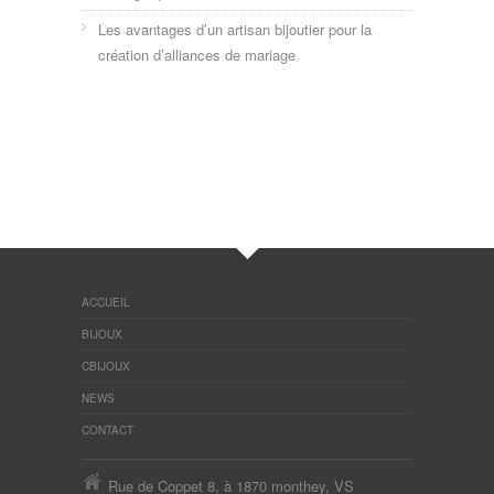
Les avantages d’un artisan bijoutier pour la
création d’alliances de mariage
ACCUEIL
BIJOUX
CBIJOUX
NEWS
CONTACT
Rue de Coppet 8, à 1870 monthey, VS