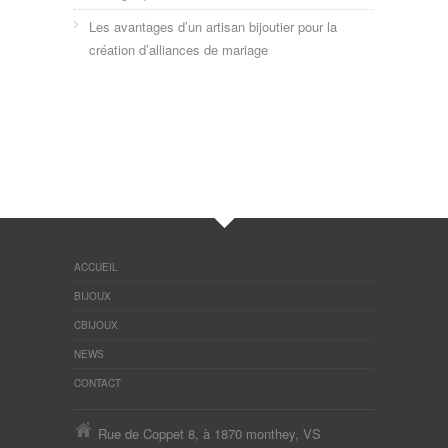
Les avantages d’un artisan bijoutier pour la
création d’alliances de mariage
ACCUEIL
BIJOUX
CBIJOUX
NEWS
CONTACT
Rue de Coppet 8, à 1870 monthey, VS