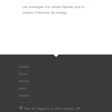
Les avantages d’un artisan bijoutier pour la
création d’alliances de mariage
ACCUEIL
BIJOUX
CBIJOUX
NEWS
CONTACT
Rue de Coppet 8, à 1870 monthey, VS