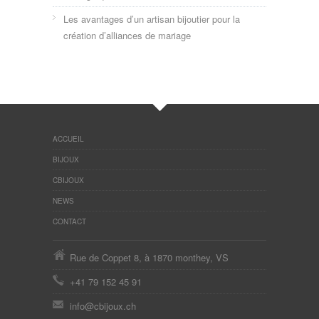
Les avantages d’un artisan bijoutier pour la
création d’alliances de mariage
ACCUEIL
BIJOUX
CBIJOUX
NEWS
CONTACT
Rue de Coppet 8, à 1870 monthey, VS
+41 79 152 45 91
info@cbijoux.ch