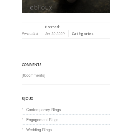
Posted:
Permalink
Avr 30 2020
Catégories:
COMMENTS
[fbcomments]
BIJOUX
Contemporary Rings
Engagement Rings
Wedding Rings