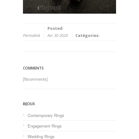
Posted:
Permalink
Avr 30 2020
Catégories:
COMMENTS
[fbcomments]
BIJOUX
Contemporary Rings
Engagement Rings
Wedding Rings