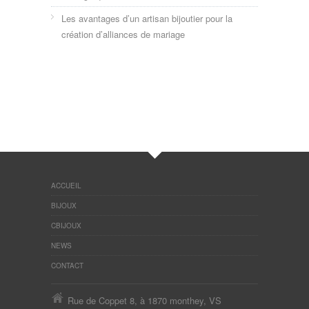
Les avantages d’un artisan bijoutier pour la
création d’alliances de mariage
ACCUEIL
BIJOUX
CBIJOUX
NEWS
CONTACT
Rue de Coppet 8, à 1870 monthey, VS