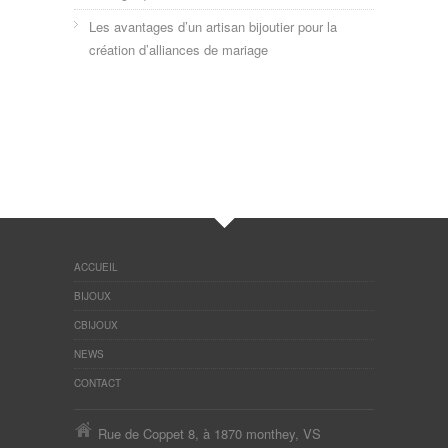
Les avantages d’un artisan bijoutier pour la
création d’alliances de mariage
ACCUEIL
BIJOUX
CBIJOUX
NEWS
CONTACT
Rue de Coppet 8, à 1870 monthey, VS