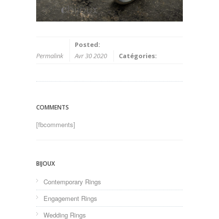
Posted:
Permalink
Avr 30 2020
Catégories:
COMMENTS
[fbcomments]
BIJOUX
Contemporary Rings
Engagement Rings
Wedding Rings