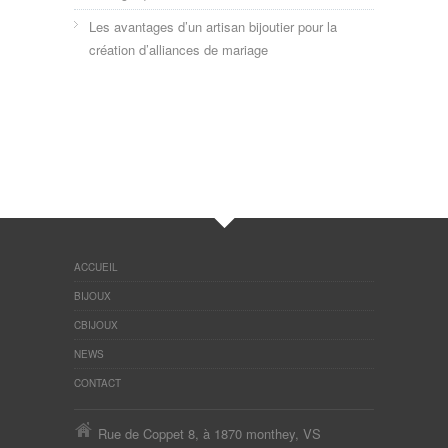
Les avantages d’un artisan bijoutier pour la
création d’alliances de mariage
ACCUEIL
BIJOUX
CBIJOUX
NEWS
CONTACT
Rue de Coppet 8, à 1870 monthey, VS