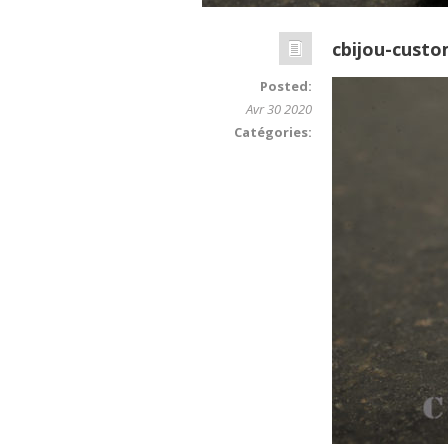
cbijou-cust
Posted:
Avr 30 2020
Catégories: