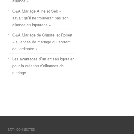
alliance »
Q&A Mariage Aline et Seb « il
savait qu’il ne trouverait pas son
alliance en bijouterie »
Q&A Mariage de Christel et Robert
« alliances de mariage qui sortent
de l’ordinaire »
Les avantages d’un artisan bijoutier
pour la création d’alliances de
mariage
STAY CONNECTED