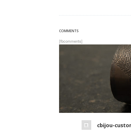
COMMENTS
[fbcomments]
cbijou-cust