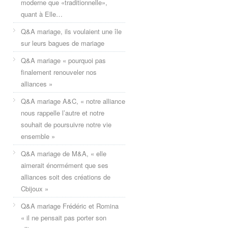
moderne que «traditionnelle»,
quant à Elle…
Q&A mariage, ils voulaient une île
sur leurs bagues de mariage
Q&A mariage « pourquoi pas
finalement renouveler nos
alliances »
Q&A mariage A&C, « notre alliance
nous rappelle l’autre et notre
souhait de poursuivre notre vie
ensemble »
Q&A mariage de M&A, « elle
aimerait énormément que ses
alliances soit des créations de
Cbijoux »
Q&A mariage Frédéric et Romina
« il ne pensait pas porter son