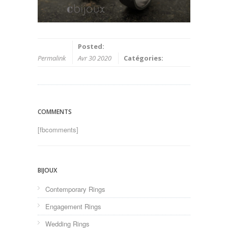
Posted:
Permalink
Avr 30 2020
Catégories:
COMMENTS
[fbcomments]
BIJOUX
Contemporary Rings
Engagement Rings
Wedding Rings