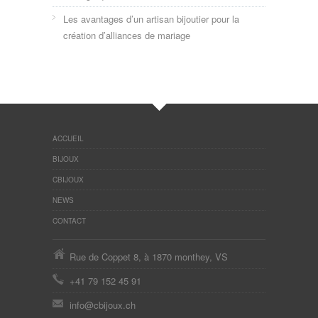
Les avantages d’un artisan bijoutier pour la
création d’alliances de mariage
ACCUEIL
BIJOUX
CBIJOUX
NEWS
CONTACT
Rue de Coppet 8, à 1870 monthey, VS
+41 79 152 45 91
info@cbijoux.ch