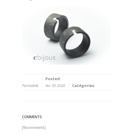
Posted:
Permalink
Avr 30 2020
Catégories:
COMMENTS
[fbcomments]