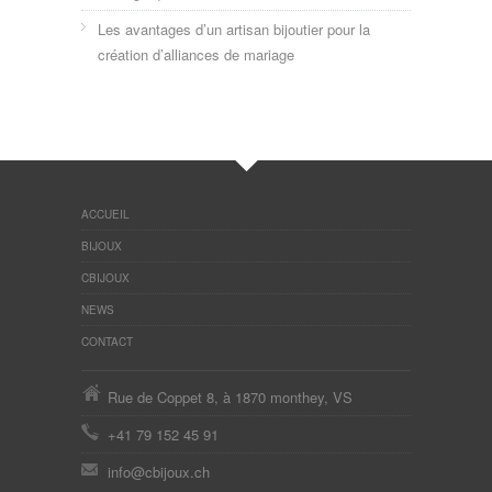
Les avantages d’un artisan bijoutier pour la
création d’alliances de mariage
ACCUEIL
BIJOUX
CBIJOUX
NEWS
CONTACT
Rue de Coppet 8, à 1870 monthey, VS
+41 79 152 45 91
info@cbijoux.ch