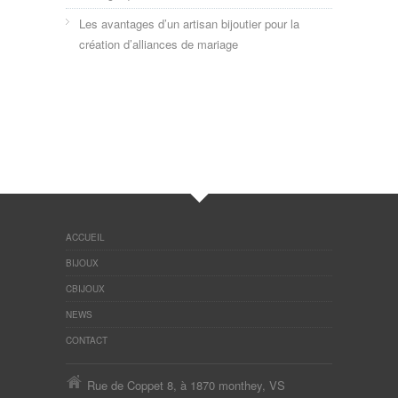
Les avantages d’un artisan bijoutier pour la
création d’alliances de mariage
ACCUEIL
BIJOUX
CBIJOUX
NEWS
CONTACT
Rue de Coppet 8, à 1870 monthey, VS