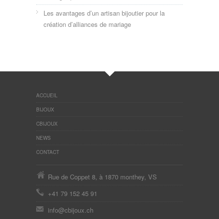
Les avantages d’un artisan bijoutier pour la
création d’alliances de mariage
ACCUEIL
BIJOUX
CBIJOUX
NEWS
CONTACT
Rue de Coppet 8, à 1870 monthey, VS
+41 79 152 45 91
info@cbijoux.ch