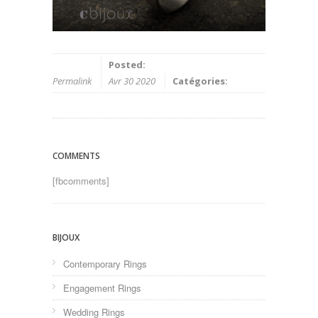
Posted:
Permalink
Avr 30 2020
Catégories:
COMMENTS
[fbcomments]
BIJOUX
Contemporary Rings
Engagement Rings
Wedding Rings