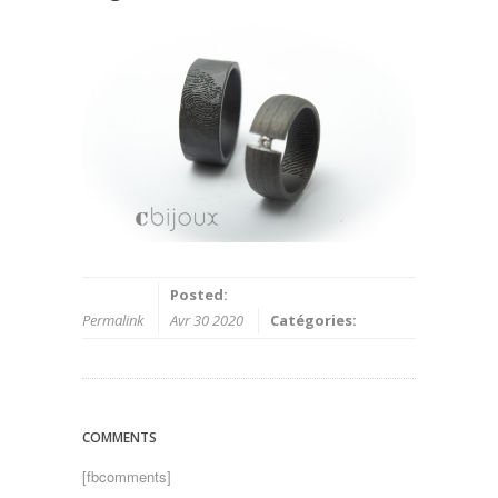
Posted:
Permalink
Avr 30 2020
Catégories:
COMMENTS
[fbcomments]