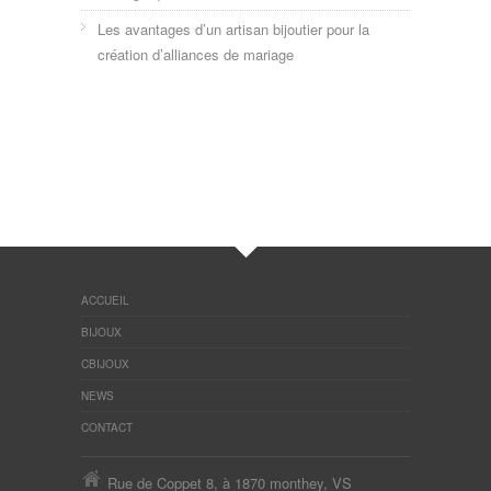
Les avantages d’un artisan bijoutier pour la
création d’alliances de mariage
ACCUEIL
BIJOUX
CBIJOUX
NEWS
CONTACT
Rue de Coppet 8, à 1870 monthey, VS