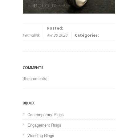
Posted:
Permalink
Avr 30 2020
Catégories:
COMMENTS
[fbcomments]
BIJOUX
Contemporary Rings
Engagement Rings
Wedding Rings