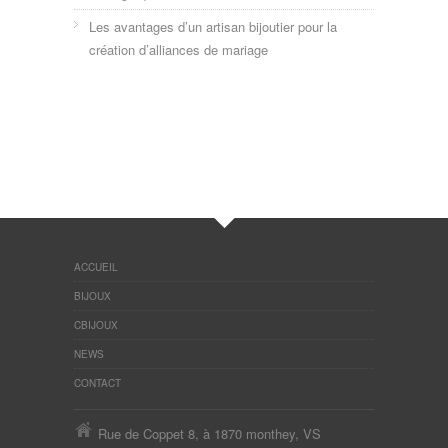
Les avantages d’un artisan bijoutier pour la
création d’alliances de mariage
ACCUEIL
BIJOUX
CBIJOUX
NEWS
CONTACT
Rue de Coppet 8, à 1870 monthey, VS