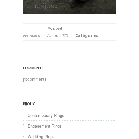
Posted:
Permalink
Avr 30 2020
Catégories:
COMMENTS
[fbcomments]
BIJOUX
Contemporary Rings
Engagement Rings
Wedding Rings