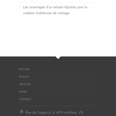
Les avantages d’un artisan bijoutier pour la
création d’alliances de mariage
ACCUEIL
BIJOUX
CBIJOUX
NEWS
CONTACT
Rue de Coppet 8, à 1870 monthey, VS