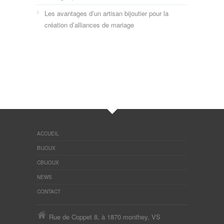
Les avantages d’un artisan bijoutier pour la
création d’alliances de mariage
ACCUEIL
BIJOUX
CBIJOUX
NEWS
CONTACT
Rue de Coppet 8, à 1870 monthey, VS