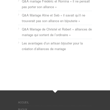
Q&A mariage Frédéric et Romina « il ne pensait
pas porter son alliance »
Q&A Mariage Aline et Seb « il savait qu’il ne
trouverait pas son alliance en bijouterie »
Q&A Mariage de Christel et Robert « alliances de
mariage qui sortent de l’ordinaire »
Les avantages d’un artisan bijoutier pour la
création d’alliances de mariage
ACCUEIL
BIJOUX