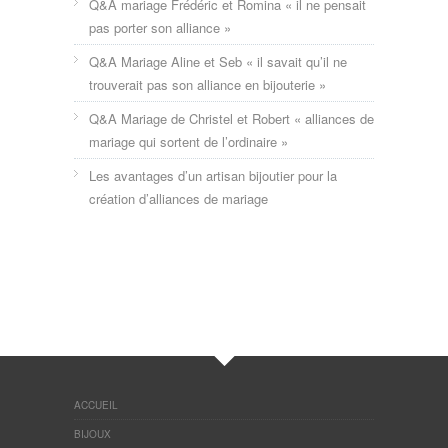
Q&A mariage Frédéric et Romina « il ne pensait
pas porter son alliance »
Q&A Mariage Aline et Seb « il savait qu’il ne
trouverait pas son alliance en bijouterie »
Q&A Mariage de Christel et Robert « alliances de
mariage qui sortent de l’ordinaire »
Les avantages d’un artisan bijoutier pour la
création d’alliances de mariage
ACCUEIL
BIJOUX