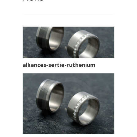
alliances-sertie-ruthenium