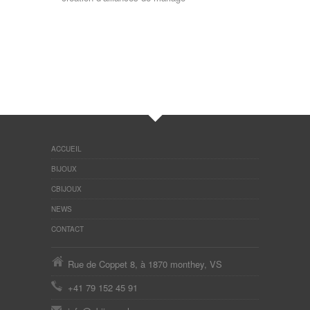
ACCUEIL
BIJOUX
CBIJOUX
NEWS
CONTACT
Rue de Coppet 8, à 1870 monthey, VS
+41 79 152 45 91