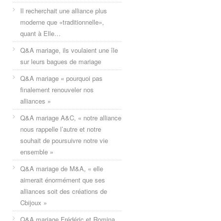
Il recherchait une alliance plus
moderne que «traditionnelle»,
quant à Elle…
Q&A mariage, ils voulaient une île
sur leurs bagues de mariage
Q&A mariage « pourquoi pas
finalement renouveler nos
alliances »
Q&A mariage A&C, « notre alliance
nous rappelle l’autre et notre
souhait de poursuivre notre vie
ensemble »
Q&A mariage de M&A, « elle
aimerait énormément que ses
alliances soit des créations de
Cbijoux »
Q&A mariage Frédéric et Romina