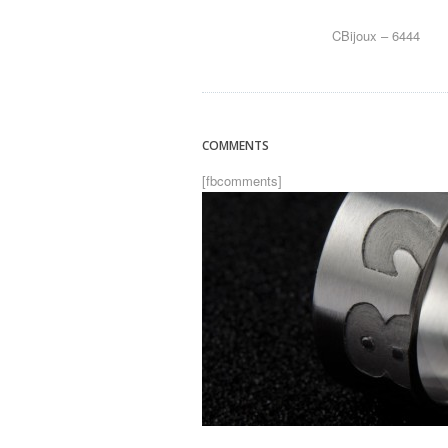
CBijoux – 6444
COMMENTS
[fbcomments]