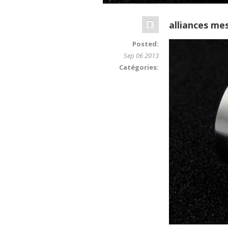
alliances me
Posted:
Sep 06 2013
Catégories: