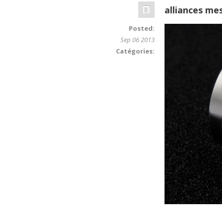
alliances me
Posted:
Sep 06 2013
Catégories: