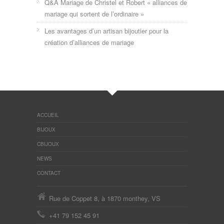
Q&A Mariage de Christel et Robert « alliances de
mariage qui sortent de l’ordinaire »
Les avantages d’un artisan bijoutier pour la
création d’alliances de mariage
ACCUEIL
BIJOUX
CBIJOUX
NEWS
CONTACT
Rue de Coppet 8, à 1870 monthey, VS
+41 79 152 45 91