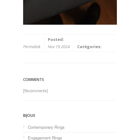
Posted:
Permalink
Nov 19 2024
Catégories:
COMMENTS
[fbcomments]
BIJOUX
Contemporary Rings
Engagement Rings