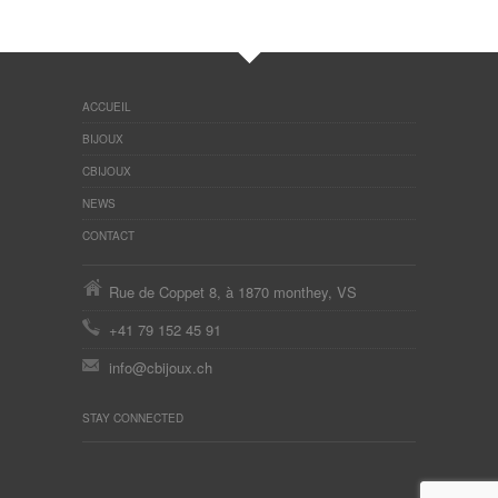
ACCUEIL
BIJOUX
CBIJOUX
NEWS
CONTACT
Rue de Coppet 8, à 1870 monthey, VS
+41 79 152 45 91
info@cbijoux.ch
STAY CONNECTED