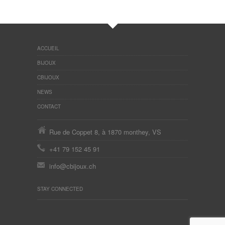
ACCUEIL
BIJOUX
CBIJOUX
NEWS
CONTACT
Rue de Coppet 8, à 1870 monthey, VS
+41 79 152 45 91
info@cbijoux.ch
STAY CONNECTED