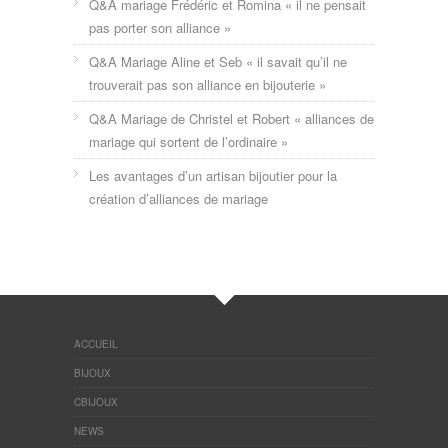
Q&A mariage Frédéric et Romina « il ne pensait
pas porter son alliance »
Q&A Mariage Aline et Seb « il savait qu’il ne
trouverait pas son alliance en bijouterie »
Q&A Mariage de Christel et Robert « alliances de
mariage qui sortent de l’ordinaire »
Les avantages d’un artisan bijoutier pour la
création d’alliances de mariage
ACCUEIL
BIJOUX
CBIJOUX
NEWS